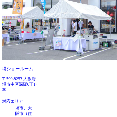
堺ショールーム
〒599-8253 大阪府
堺市中区深阪6丁1-
30
対応エリア
堺市、大
阪市（住