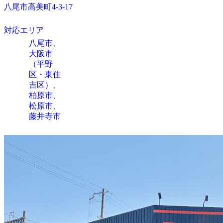
八尾市高美町4-3-17
対応エリア
八尾市、
大阪市
（平野
区・東住
吉区）、
柏原市、
松原市、
藤井寺市