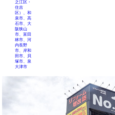
之江区・
住吉
区）、和
泉市、高
石市、大
阪狭山
市、富田
林市、河
内長野
市、岸和
田市、貝
塚市、泉
大津市