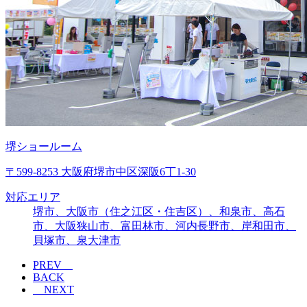
堺ショールーム
〒599-8253 大阪府堺市中区深阪6丁1-30
対応エリア
堺市、大阪市（住之江区・住吉区）、和泉市、高石
市、大阪狭山市、富田林市、河内長野市、岸和田市、
貝塚市、泉大津市
PREV
BACK
NEXT